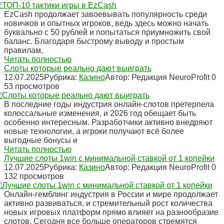
EzCash продолжает завоевывать популярность среди
новичков и опытных игроков, ведь здесь можно начать
буквально с 50 рублей и попытаться приумножить свой
баланс. Благодаря быстрому выводу и простым
правилам,
Читать полностью
Слоты которые реально дают выиграть
12.07.2025
Рубрика:
Казино
Автор:
Редакция NeuroProfit
0
53 просмотров
В последние годы индустрия онлайн-слотов претерпела
колоссальные изменения, и 2026 год обещает быть
особенно интересным. Разработчики активно внедряют
новые технологии, а игроки получают всё более
выгодные бонусы и
Читать полностью
Лучшие слоты 1win с минимальной ставкой от 1 копейки
12.07.2025
Рубрика:
Казино
Автор:
Редакция NeuroProfit
0
132 просмотров
Онлайн-гемблинг индустрия в России и мире продолжает
активно развиваться, и стремительный рост количества
новых игровых платформ прямо влияет на разнообразие
слотов. Сегодня все больше операторов стремятся