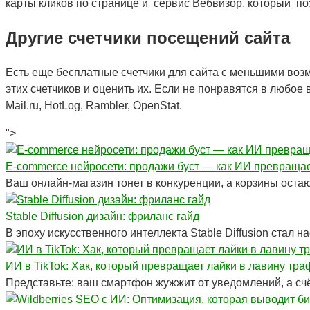
карты кликов по странице и сервис Вебвизор, который по
Другие счетчики посещений сайта
Есть еще бесплатные счетчики для сайта с меньшими возм
этих счетчиков и оценить их. Если не понравятся в любо
Mail.ru, HotLog, Rambler, OpenStat.
">
E-commerce нейросети: продажи буст — как ИИ превращае
Ваш онлайн-магазин тонет в конкуренции, а корзины оста
Stable Diffusion дизайн: фриланс гайд
В эпоху искусственного интеллекта Stable Diffusion стал
ИИ в TikTok: Хак, который превращает лайки в лавину тра
Представьте: ваш смартфон жужжит от уведомлений, а счё