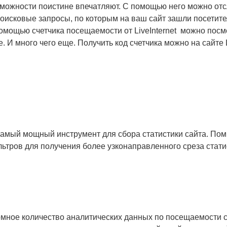
озможности поистине впечатляют. С помощью него можно отсл
и поисковые запросы, по которым на ваш сайт зашли посетит
 помощью счетчика посещаемости от LiveInternet можно пос
 И много чего еще. Получить код счетчика можно на сайте Li
самый мощный инструмент для сбора статистики сайта. Поми
ров для получения более узконаправленного среза статисти
омное количество аналитических данных по посещаемости с