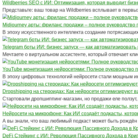
Wildberries SEO с ИИ: Оптимизация, которая выводит бизн
Представьте: ваш товар на Wildberries всплывает в первых
Midjourney арты: фриланс продажи – полное руководство п
В эпоху искусственного интеллекта создание потрясающих 
Telegram боты ИИ: бизнес запуск — как автоматизировать
Мечтаете о виртуальном ассистенте, который отвечает кл
YouTube монетизация нейросетями: Полное руководство по
В эпоху цифровых технологий нейросети стали мощным ин
Dropshipping на стероидах: Как нейросети оптимизируют 
Стартовали дропшиппинг-магазин, но продажи еле ползут,
Нейросети на микрофоне: Как ИИ создаёт подкасты, кот
А вы знали, что ваш любимый подкаст может быть рождён 
DeFi Стейкинг с ИИ: Революция Пассивного Дохода в Кри